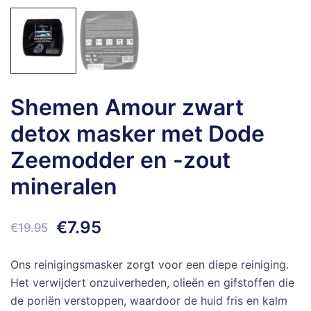
Shemen Amour zwart
detox masker met Dode
Zeemodder en -zout
mineralen
Oorspronkelijke
Huidige
€
7.95
€
19.95
prijs
prijs
Ons reinigingsmasker zorgt voor een diepe reiniging.
was:
is:
Het verwijdert onzuiverheden, olieën en gifstoffen die
de poriën verstoppen, waardoor de huid fris en kalm
€19.95.
€7.95.