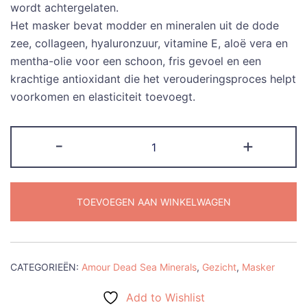
wordt achtergelaten.
Het masker bevat modder en mineralen uit de dode
zee, collageen, hyaluronzuur, vitamine E, aloë vera en
mentha-olie voor een schoon, fris gevoel en een
krachtige antioxidant die het verouderingsproces helpt
voorkomen en elasticiteit toevoegt.
Shemen
-
+
Amour
zwart
detox
TOEVOEGEN AAN WINKELWAGEN
masker
met
Dode
Zeemodder
CATEGORIEËN:
Amour Dead Sea Minerals
,
Gezicht
,
Masker
en
-
Add to Wishlist