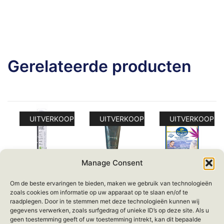
Gerelateerde producten
UITVERKOOP!
UITVERKOOP!
UITVERKOOP!
Manage Consent
Level – Dead
Pure Mineral –
SeaQueen –
Om de beste ervaringen te bieden, maken we gebruik van technologieën
Sea Minerals
Reviving Face
Dead Sea
zoals cookies om informatie op uw apparaat op te slaan en/of te
Caviar &
Wash
Minerals
raadplegen. Door in te stemmen met deze technologieën kunnen wij
Collagen –
Cannabis Eye &
gegevens verwerken, zoals surfgedrag of unieke ID’s op deze site. Als u
Oorspronkelijke
Huidige
€
39.95
€
29.95
Collagen
Neck Cream SPF
geen toestemming geeft of uw toestemming intrekt, kan dit bepaalde
prijs
prijs