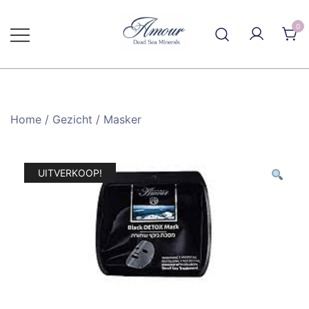
Ga
naar
0
de
inhoud
Home
/
Gezicht
/
Masker
UITVERKOOP!