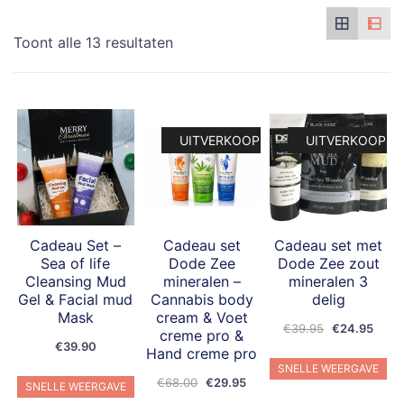
Toont alle 13 resultaten
UITVERKOOP!
UITVERKOOP!
Cadeau Set –
Cadeau set
Cadeau set met
Sea of life
Dode Zee
Dode Zee zout
Cleansing Mud
mineralen –
mineralen 3
Gel & Facial mud
Cannabis body
delig
Mask
cream & Voet
Oorspronkeli
Huidi
€
39.95
€
24.95
creme pro &
€
39.90
prijs
prijs
Hand creme pro
was:
is:
SNELLE WEERGAVE
Oorspronkelijke
Huidige
€
68.00
€
29.95
€39.95.
€24.
SNELLE WEERGAVE
prijs
prijs