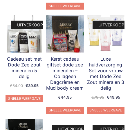
was:
is:
SNELLE WEERGAVE
€68.00.
€29.95.
UITVERKOOP!
UITVERKOOP!
Cadeau set met
Kerst cadeau
Luxe
Dode Zee zout
giftset dode zee
huidverzorging
mineralen 5
mineralen –
Set voor vrouw
delig
Collageen
met Dode Zee
Dagcrème en
Zout mineralen 3
Oorspronkelijke
Huidige
€
64.00
€
39.95
Mud body cream
delig
prijs
prijs
Oorspronkeli
Huidi
€
44.95
€
79.95
€
49.95
was:
is:
SNELLE WEERGAVE
prijs
prijs
€64.00.
€39.95.
was:
is:
SNELLE WEERGAVE
SNELLE WEERGAVE
€79.95.
€49.
UITVERKOOP!
UITVERKOOP!