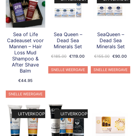
Sea of Life
Sea Queen –
SeaQueen –
Cadeauset voor
Dead Sea
Dead Sea
Mannen – Hair
Minerals Set
Minerals Set
Loss Mud
Oorspronkelijke
Huidige
Oorspronkeli
Huid
€
185.00
€
119.00
€
155.00
€
90.00
Shampoo &
prijs
prijs
prijs
prijs
After Shave
was:
is:
was:
is:
SNELLE WEERGAVE
SNELLE WEERGAVE
Balm
€185.00.
€119.00.
€155.00.
€90.
€
44.95
SNELLE WEERGAVE
UITVERKOOP!
UITVERKOOP!