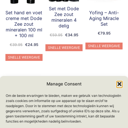
Set met Dode
Set hand en voet
Yofing – Anti-
Zee zout
creme met Dode
Aging Miracle
mineralen 4
Zee zout
Set
delig
mineralen 100 ml
€
79.95
Oorspronkelijke
Huidige
+ 100 ml
€
59.95
€
34.95
prijs
prijs
Oorspronkelijke
Huidige
€
39.95
€
24.95
SNELLE WEERGAVE
was:
is:
SNELLE WEERGAVE
prijs
prijs
€59.95.
€34.95.
was:
is:
SNELLE WEERGAVE
€39.95.
€24.95.
Manage Consent
Om de beste ervaringen te bieden, maken we gebruik van technologieën
zoals cookies om informatie op uw apparaat op te slaan en/of te
raadplegen. Door in te stemmen met deze technologieën kunnen wij
Yofing – Olive
gegevens verwerken, zoals surfgedrag of unieke ID’s op deze site. Als u
Oil Moisturizing
geen toestemming geeft of uw toestemming intrekt, kan dit bepaalde
Kit
functies en mogelijkheden nadelig beïnvloeden.