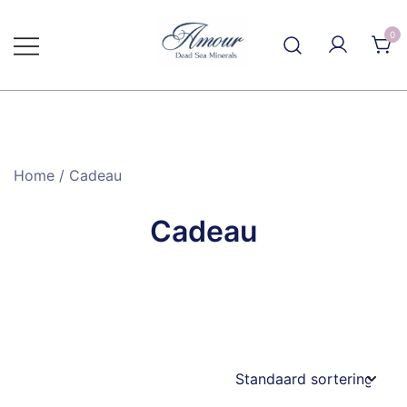
Ga
naar
0
de
inhoud
Home
/ Cadeau
Cadeau