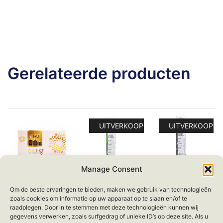
Gerelateerde producten
UITVERKOOP!
UITVERKOOP!
Manage Consent
Yofing – Anti-
Level – Dead
Level – Dead
Om de beste ervaringen te bieden, maken we gebruik van technologieën
Aging Miracle
Sea Minerals
Sea Minerals
zoals cookies om informatie op uw apparaat op te slaan en/of te
Set
Hemp & Green
Caviar &
raadplegen. Door in te stemmen met deze technologieën kunnen wij
Tea – Soothing
Collagen –
gegevens verwerken, zoals surfgedrag of unieke ID’s op deze site. Als u
€
79.95