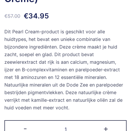
Oorspronkelijke
Huidige
€
34.95
€
57.00
prijs
prijs
Dit Pearl Cream-product is geschikt voor alle
was:
is:
huidtypes, het bevat een unieke combinatie van
bijzondere ingrediënten. Deze crème maakt je huid
€57.00.
€34.95.
zacht, soepel en glad. Dit product bevat
zeewierextract dat rijk is aan calcium, magnesium,
ijzer en B-complexvitaminen en parelpoeder-extract
met 18 aminozuren en 12 essentiële mineralen.
Natuurlijke mineralen uit de Dode Zee en parelpoeder
bestrijden pigmentvlekken. Deze natuurlijke crème
verrijkt met kamille-extract en natuurlijke oliën zal de
huid voeden met meer vocht.
SeaQueen
-
+