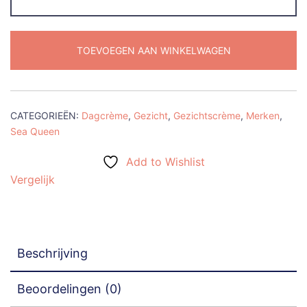
-
Dead
Sea
TOEVOEGEN AAN WINKELWAGEN
Minerals
Pearl
Cream
(Dode
CATEGORIEËN:
Dagcrème
,
Gezicht
,
Gezichtscrème
,
Merken
,
Zee
Sea Queen
Mineralen
Add to Wishlist
Parel
Vergelijk
Creme)
aantal
Beschrijving
Beoordelingen (0)