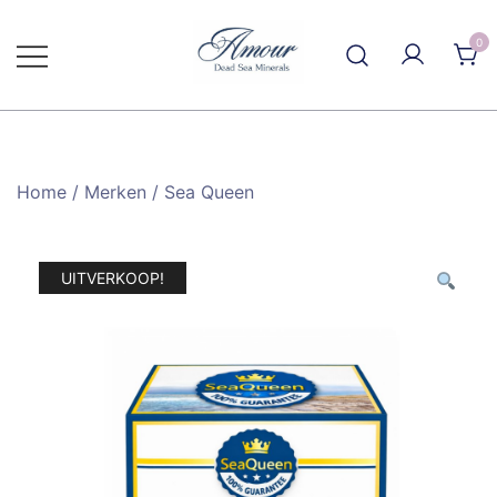
Ga
naar
0
de
inhoud
Home
/
Merken
/
Sea Queen
UITVERKOOP!