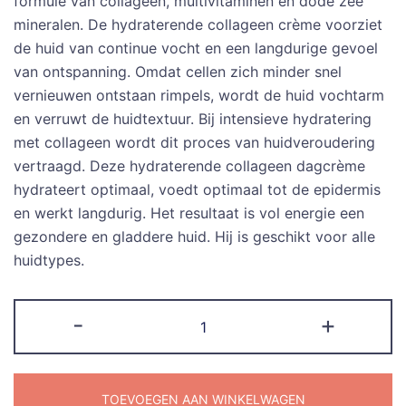
was:
is:
formule van collageen, multivitaminen en dode zee
mineralen. De hydraterende collageen crème voorziet
€68.00.
€34.95.
de huid van continue vocht en een langdurige gevoel
van ontspanning. Omdat cellen zich minder snel
vernieuwen ontstaan rimpels, wordt de huid vochtarm
en verruwt de huidtextuur. Bij intensieve hydratering
met collageen wordt dit proces van huidveroudering
vertraagd. Deze hydraterende collageen dagcrème
hydrateert optimaal, voedt optimaal tot de epidermis
en werkt langdurig. Het resultaat is vol energie een
gezondere en gladdere huid. Hij is geschikt voor alle
huidtypes.
Luxe
-
+
Collageen
creme
met
TOEVOEGEN AAN WINKELWAGEN