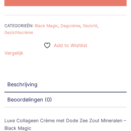
Dode
Zee
zout
mineralen
CATEGORIEËN:
Black Magic
,
Dagcrème
,
Gezicht
,
Black
Gezichtscrème
Magic
Add to Wishlist
50
Vergelijk
ml
aantal
Beschrijving
Beoordelingen (0)
Luxe Collageen Crème met Dode Zee Zout Mineralen –
Black Magic