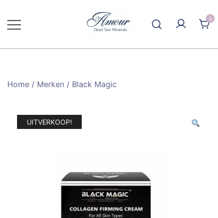
Ga
naar
0
de
inhoud
Home
/
Merken
/
Black Magic
UITVERKOOP!