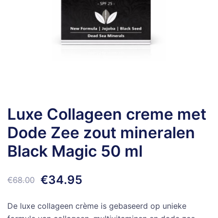
Luxe Collageen creme met
Dode Zee zout mineralen
Black Magic 50 ml
Oorspronkelijke
Huidige
€
34.95
€
68.00
prijs
prijs
De luxe collageen crème is gebaseerd op unieke