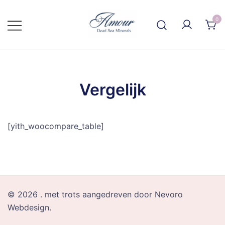
Ga
naar
0
de
inhoud
Vergelijk
[yith_woocompare_table]
© 2026 . met trots aangedreven door Nevoro
Webdesign.