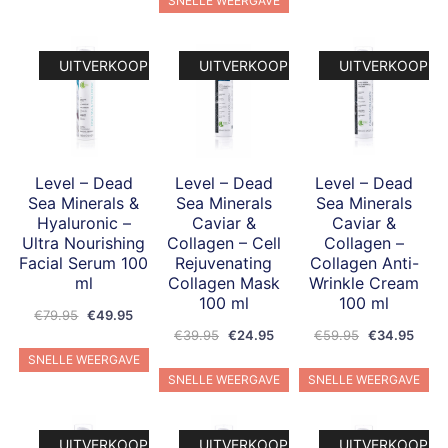
SNELLE WEERGAVE
€59.95.
€34.95.
UITVERKOOP!
UITVERKOOP!
UITVERKOOP!
Level – Dead
Level – Dead
Level – Dead
Sea Minerals &
Sea Minerals
Sea Minerals
Hyaluronic –
Caviar &
Caviar &
Ultra Nourishing
Collagen – Cell
Collagen –
Facial Serum 100
Rejuvenating
Collagen Anti-
ml
Collagen Mask
Wrinkle Cream
100 ml
100 ml
Oorspronkelijke
Huidige
€
79.95
€
49.95
Oorspronkelijke
Huidige
Oorspronkeli
Huidi
prijs
prijs
€
39.95
€
24.95
€
59.95
€
34.95
prijs
prijs
prijs
prijs
was:
is:
SNELLE WEERGAVE
was:
is:
was:
is:
€79.95.
€49.95.
SNELLE WEERGAVE
SNELLE WEERGAVE
€39.95.
€24.95.
€59.95.
€34.
UITVERKOOP!
UITVERKOOP!
UITVERKOOP!