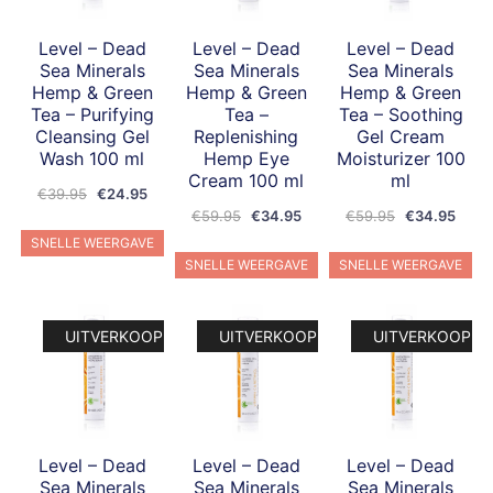
Level – Dead
Level – Dead
Level – Dead
Sea Minerals
Sea Minerals
Sea Minerals
Hemp & Green
Hemp & Green
Hemp & Green
Tea – Purifying
Tea –
Tea – Soothing
Cleansing Gel
Replenishing
Gel Cream
Wash 100 ml
Hemp Eye
Moisturizer 100
Cream 100 ml
ml
Oorspronkelijke
Huidige
€
39.95
€
24.95
Oorspronkelijke
Huidige
Oorspronkeli
Huidi
prijs
prijs
€
59.95
€
34.95
€
59.95
€
34.95
prijs
prijs
prijs
prijs
was:
is:
SNELLE WEERGAVE
was:
is:
was:
is:
€39.95.
€24.95.
SNELLE WEERGAVE
SNELLE WEERGAVE
€59.95.
€34.95.
€59.95.
€34.
UITVERKOOP!
UITVERKOOP!
UITVERKOOP!
Level – Dead
Level – Dead
Level – Dead
Sea Minerals
Sea Minerals
Sea Minerals