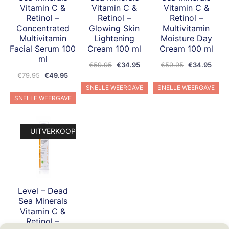
Vitamin C &
Vitamin C &
Vitamin C &
Retinol –
Retinol –
Retinol –
Concentrated
Glowing Skin
Multivitamin
Multivitamin
Lightening
Moisture Day
Facial Serum 100
Cream 100 ml
Cream 100 ml
ml
Oorspronkelijke
Huidige
Oorspronkeli
Huidi
€
59.95
€
34.95
€
59.95
€
34.95
Oorspronkelijke
Huidige
€
79.95
€
49.95
prijs
prijs
prijs
prijs
prijs
prijs
was:
is:
was:
is:
SNELLE WEERGAVE
SNELLE WEERGAVE
was:
is:
€59.95.
€34.95.
€59.95.
€34.
SNELLE WEERGAVE
€79.95.
€49.95.
UITVERKOOP!
Level – Dead
Sea Minerals
Vitamin C &
Retinol –