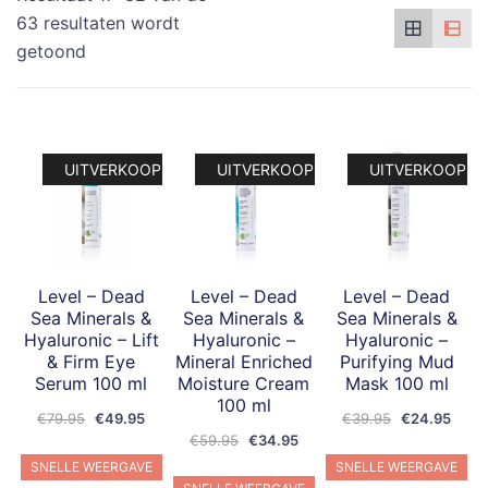
63 resultaten wordt
getoond
UITVERKOOP!
UITVERKOOP!
UITVERKOOP!
Level – Dead
Level – Dead
Level – Dead
Sea Minerals &
Sea Minerals &
Sea Minerals &
Hyaluronic – Lift
Hyaluronic –
Hyaluronic –
& Firm Eye
Mineral Enriched
Purifying Mud
Serum 100 ml
Moisture Cream
Mask 100 ml
100 ml
Oorspronkelijke
Huidige
Oorspronkeli
Huidi
€
79.95
€
49.95
€
39.95
€
24.95
Oorspronkelijke
Huidige
prijs
prijs
€
59.95
€
34.95
prijs
prijs
prijs
prijs
was:
is:
was:
is:
SNELLE WEERGAVE
SNELLE WEERGAVE
was:
is:
€79.95.
€49.95.
€39.95.
€24.