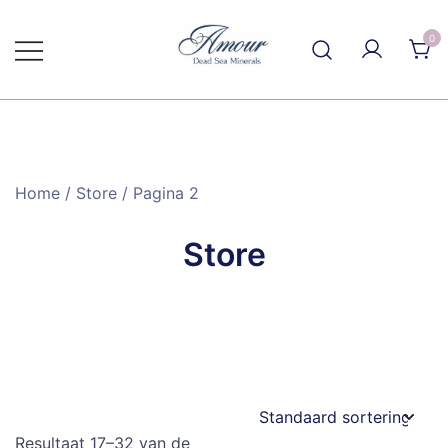
Ga
naar
0
de
inhoud
Home
/
Store
/ Pagina 2
Store
Resultaat 17–32 van de