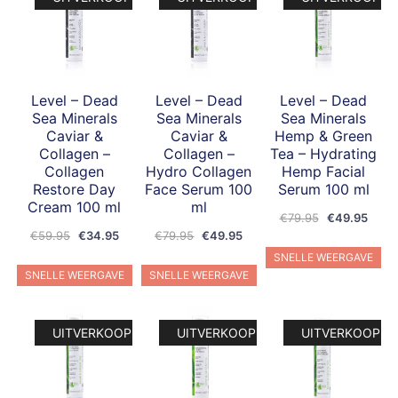
Level – Dead
Level – Dead
Level – Dead
Sea Minerals
Sea Minerals
Sea Minerals
Caviar &
Caviar &
Hemp & Green
Collagen –
Collagen –
Tea – Hydrating
Collagen
Hydro Collagen
Hemp Facial
Restore Day
Face Serum 100
Serum 100 ml
Cream 100 ml
ml
Oorspronkeli
Huidi
€
79.95
€
49.95
Oorspronkelijke
Huidige
Oorspronkelijke
Huidige
€
59.95
€
34.95
€
79.95
€
49.95
prijs
prijs
prijs
prijs
prijs
prijs
was:
is:
SNELLE WEERGAVE
was:
is:
was:
is:
€79.95.
€49.
SNELLE WEERGAVE
SNELLE WEERGAVE
€59.95.
€34.95.
€79.95.
€49.95.
UITVERKOOP!
UITVERKOOP!
UITVERKOOP!