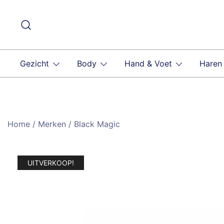
Ga
naar
de
inhoud
Gezicht
Body
Hand & Voet
Haren
Home
/
Merken
/
Black Magic
UITVERKOOP!