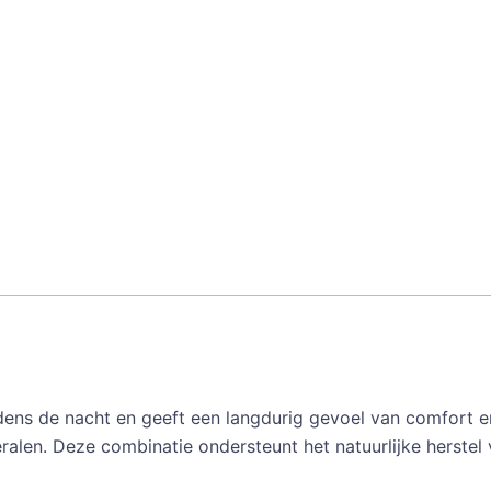
Magic
50
ml
aantal
jdens de nacht en geeft een langdurig gevoel van comfort en
ralen. Deze combinatie ondersteunt het natuurlijke herstel va