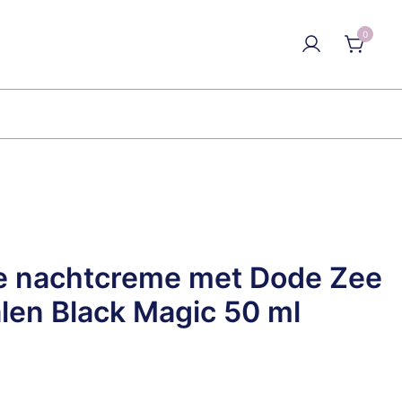
0
ke nachtcreme met Dode Zee
len Black Magic 50 ml
elijke
idige
js