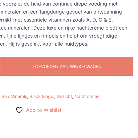
e voorziet de huid van continue diepe voeding met
 mineralen en een langdurige gevoel van ontspanning
verrijkt met essentiële vitaminen zoals A, D, C & E,
4.95.
zee mineralen. Deze luxe en rijke nachtcrème biedt een
t fijne lijntjes en rimpels en helpt om vroegtijdige
. Hij is geschikt voor alle huidtypes.
TOEVOEGEN AAN WINKELWAGEN
 Sea Minerals
,
Black Magic
,
Gezicht
,
Nachtcrème
Add to Wishlist