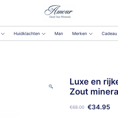
Huidklachten
Man
Merken
Cadeau
Luxe en rij
Zout minera
Oorspronk
Hu
€
34.95
€
68.00
prijs
pri