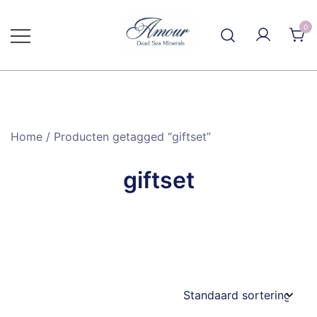
Ga
naar
0
de
inhoud
Home
/ Producten getagged “giftset”
giftset