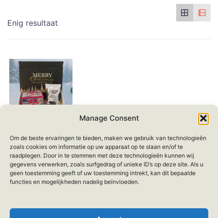
Enig resultaat
Manage Consent
Kerst cadeau
Om de beste ervaringen te bieden, maken we gebruik van technologieën
giftset dode zee
zoals cookies om informatie op uw apparaat op te slaan en/of te
mineralen –
raadplegen. Door in te stemmen met deze technologieën kunnen wij
Collageen
gegevens verwerken, zoals surfgedrag of unieke ID’s op deze site. Als u
Dagcrème en
geen toestemming geeft of uw toestemming intrekt, kan dit bepaalde
Mud body cream
functies en mogelijkheden nadelig beïnvloeden.
€
44.95