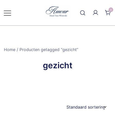
Ga
naar
0
de
inhoud
Home
/ Producten getagged “gezicht”
gezicht