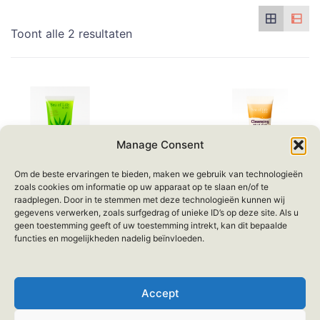
Toont alle 2 resultaten
Manage Consent
Om de beste ervaringen te bieden, maken we gebruik van technologieën
zoals cookies om informatie op uw apparaat op te slaan en/of te
Sea of Life
Sea of Life
raadplegen. Door in te stemmen met deze technologieën kunnen wij
DSD+ Aloe Vera
DSD+ Cleansing
gegevens verwerken, zoals surfgedrag of unieke ID’s op deze site. Als u
Gel 100ml
Mud Gel Deep
geen toestemming geeft of uw toestemming intrekt, kan dit bepaalde
Cleanser 100ml
functies en mogelijkheden nadelig beïnvloeden.
€
14.95
€
19.95
SNELLE WEERGAVE
Accept
SNELLE WEERGAVE