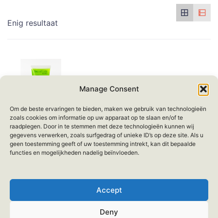
Enig resultaat
Manage Consent
Om de beste ervaringen te bieden, maken we gebruik van technologieën
zoals cookies om informatie op uw apparaat op te slaan en/of te
raadplegen. Door in te stemmen met deze technologieën kunnen wij
Sea of Life
gegevens verwerken, zoals surfgedrag of unieke ID’s op deze site. Als u
DSD+ Aloe Vera
geen toestemming geeft of uw toestemming intrekt, kan dit bepaalde
Gel 100ml
functies en mogelijkheden nadelig beïnvloeden.
€
14.95
Accept
SNELLE WEERGAVE
Deny