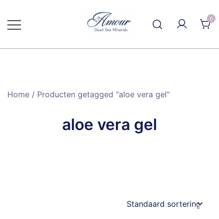
Ga
naar
0
de
inhoud
Home
/ Producten getagged “aloe vera gel”
aloe vera gel