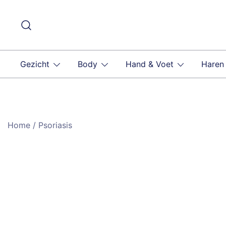
Ga
naar
de
inhoud
Gezicht
Body
Hand & Voet
Haren
Home
/ Psoriasis