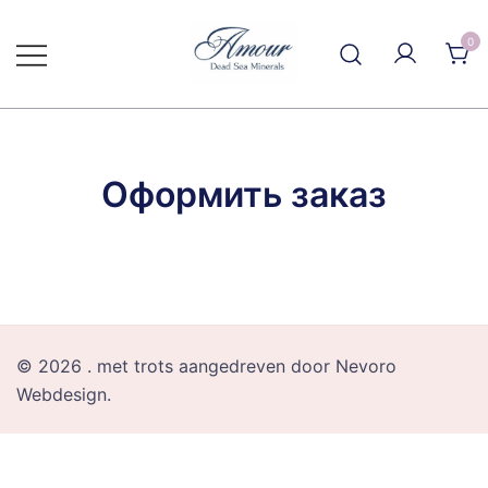
Ga
naar
0
de
inhoud
Оформить заказ
© 2026 . met trots aangedreven door Nevoro
Webdesign.