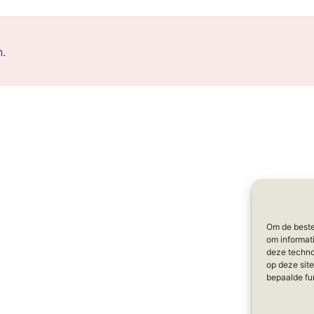
.
Om de beste
om informat
deze techno
op deze site
bepaalde fu