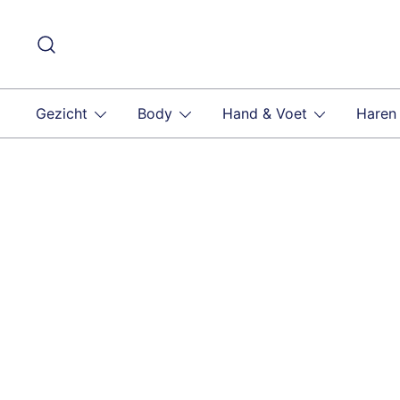
Ga
naar
de
inhoud
Gezicht
Body
Hand & Voet
Haren