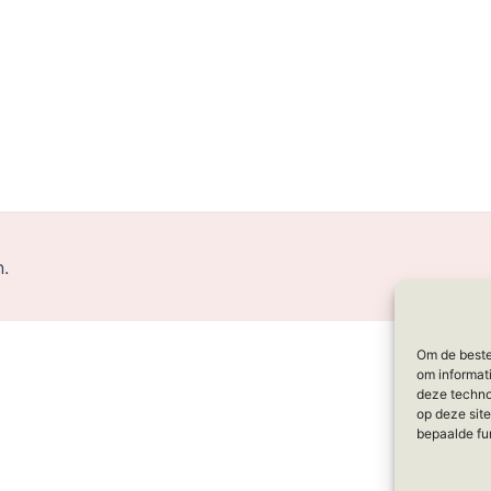
.
Om de beste
om informat
deze techno
op deze site
bepaalde fu