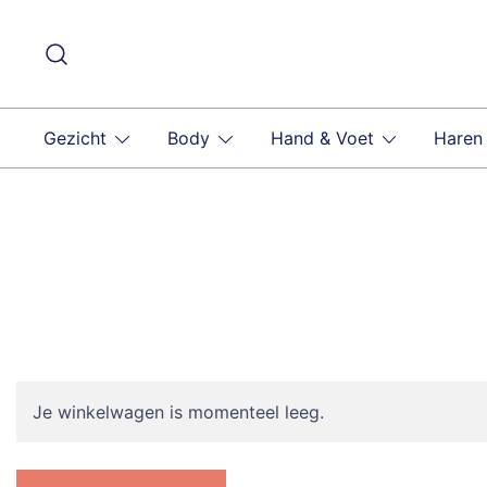
Ga
naar
de
inhoud
Gezicht
Body
Hand & Voet
Haren
Je winkelwagen is momenteel leeg.