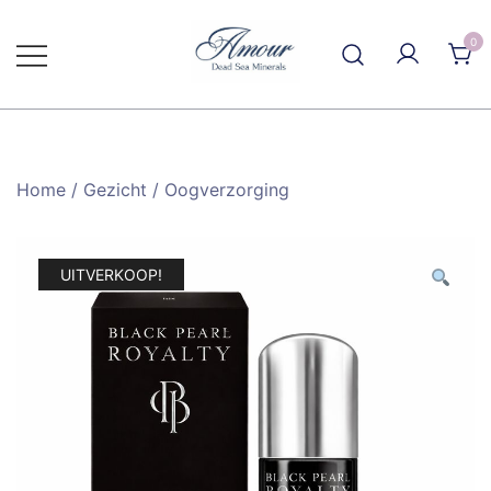
Ga
naar
0
de
inhoud
Home
/
Gezicht
/
Oogverzorging
UITVERKOOP!