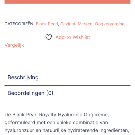
Royalty
Hyaluronic
Oog
CATEGORIEËN:
Black Pearl
,
Gezicht
,
Merken
,
Oogverzorging
creme
40ml
Add to Wishlist
aantal
Vergelijk
Beschrijving
Beoordelingen (0)
De Black Pearl Royalty Hyaluronic Oogcrème,
geformuleerd met een unieke combinatie van
hyaluronzuur en natuurlijke hydraterende ingrediënten,