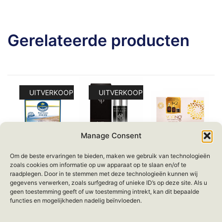
Gerelateerde producten
UITVERKOOP!
UITVERKOOP!
Manage Consent
SeaQueen –
Dode Zee
Yofing – Anti-
Om de beste ervaringen te bieden, maken we gebruik van technologieën
Dead Sea
mineralen Black
Aging Miracle
zoals cookies om informatie op uw apparaat op te slaan en/of te
Minerals Pearl
Pearl Royalty
Set
raadplegen. Door in te stemmen met deze technologieën kunnen wij
Cream (Dode
Face & Eye
gegevens verwerken, zoals surfgedrag of unieke ID’s op deze site. Als u
€
79.95
Zee Mineralen
Creme Serum
geen toestemming geeft of uw toestemming intrekt, kan dit bepaalde
Parel Creme)
Dode Zee
functies en mogelijkheden nadelig beïnvloeden.
SNELLE WEERGAVE
mineralen 40ml
Oorspronkelijke
Huidige
€
57.00
€
34.95