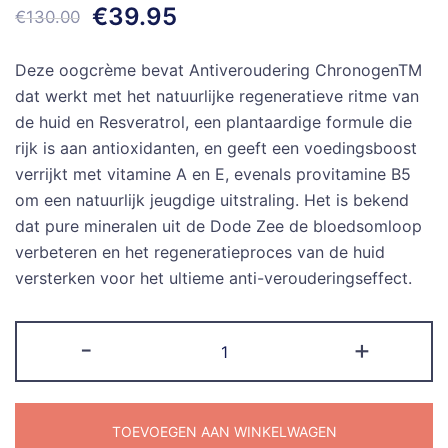
Oorspronkelijke
Huidige
€
39.95
€
130.00
prijs
prijs
Deze oogcrème bevat Antiveroudering ChronogenTM
was:
is:
dat werkt met het natuurlijke regeneratieve ritme van
de huid en Resveratrol, een plantaardige formule die
€130.00.
€39.95.
rijk is aan antioxidanten, en geeft een voedingsboost
verrijkt met vitamine A en E, evenals provitamine B5
om een natuurlijk jeugdige uitstraling. Het is bekend
dat pure mineralen uit de Dode Zee de bloedsomloop
verbeteren en het regeneratieproces van de huid
versterken voor het ultieme anti-verouderingseffect.
Dode
-
+
Zee
mineralen
Black
TOEVOEGEN AAN WINKELWAGEN
Pearl